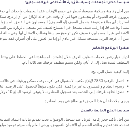
سياسة حظر التجمعات وسياسة زيارة الأشخاص غير المسجلين:
من أجل رفاهية وسلامة ضيوفنا، يُحظر في جميع الأوقات عقد التجمعات وإحداث أي نو
يزورون غرفة الضيوف أو يتجمعون فيها في أي وقت. في حالة الإبلاغ عن أي إزعاج، سنكرر
الأشخاص غير المسجلين، فسوف نكرر توضيح سياستنا ونطلب الامتثال لها. وفي حالة استم
تبين أن غرفة النزيل متسخة بشكل غير عادي أو إذا تم العثور على أي أضرار، فقد يتم 
مبادرة البرنامج الأخضر
التنظيف لمدة تصل إلى 3 أيام، ولكن سيتم تنظيف غرفتك بعد ثلاثة أيام.
إليك كيفية عمل البرنامج:
اتصل بالرقم: 7830 لإبلاغ مكتب الاستقبال في أقرب وقت ممكن برغبتك في «الانسحاب» من خدمات التنظيف
رسوم الطعام والمشروبات غير تراكمية. لكي تكون مؤهلاً للحصول على الرصيد البالغ 10 دولارات، يجب أن يتم تحميل ما لا يقل عن 10 دولارات على حساب غر
نظرًا لحاجة غرفتك إلى الخدمة بعد تسجيل المغادرة، لا يتوفر الرصيد البالغ 10 دولارات في يوم مغادرتك.
يرجى ملاحظة أن هذا العرض غير صالح في يوم المغادرة.
سياسة الدفع الخاصة بالفندق
من أجل تأكيد حجز إقامة النزيل عند تسجيل الوصول، يجب تقديم بيانات اعتماد ائتماني
تحدث. عند تقديم بطاقة الخصم أو الائتمان للتفويض، يرجى العلم بأنه سيتم تجميد مب