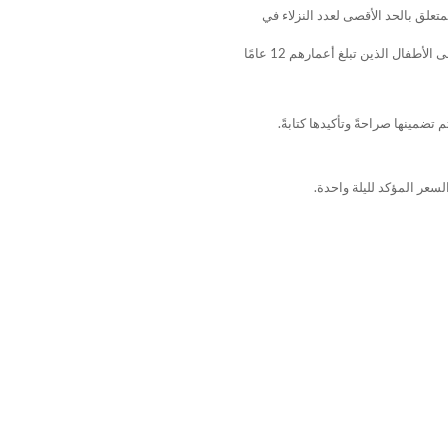
القانون المتعلق بالحد الأقصى لعدد النزلاء في
يمكن للأطفال دون سن 5 سنوات تناول وجبة الإفطار مجانًا. يُطبق سعر الإفطار بنصف السعر على الأطفال الذين تتراوح أعمارهم بين 5 و12 عامًا. يُفرض السعر الكامل على الأطفال الذين تبلغ أعمارهم 12 عامًا
ضمينها صراحةً وتأكيدها كتابةً.
لسعر المؤكد لليلة واحدة.