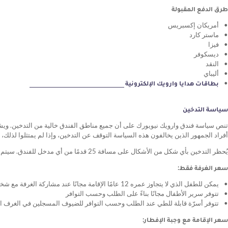
طرق الدفع المقبولة
أمريكان إكسبريس
ماستر كارد
فيزا
ديسكوفر
النقد
أليباي
بطاقات هدايا وارويك الإلكترونية
سياسة التدخين
تنص سياسة فندق وارويك نيويورك على أن جميع مناطق الفندق خالية من التدخين. وي
أفراد الجمهور الذين يخالفون هذه السياسة التوقف عن التدخين، وإذا لم يمتثلوا لذلك
يُحظر التدخين بأي شكل من الأشكال على مسافة 25 قدمًا من أي مدخل للفندق. سيتم خصم رسوم قدرها 500 دولار من بطاقة الائتمان المسجلة لدينا في حالة أي مخالفة لهذه السياسة.
سعر الغرفة فقط:
يمكن للطفل الذي لا يتجاوز عمره 12 عامًا الإقامة مجانًا عند مشاركة الغرفة مع شخصين بالغين باستخدام الأسرة الموجودة (حيثما تسمح قوانين الحد الأقصى لعدد النزلاء في الغرفة بذلك)
تتوفر سرير الأطفال مجانًا بناءً على الطلب وحسب التوافر
تتوفر أسرّة قابلة للطي عند الطلب وحسب التوافر للضيوف المسجلين في الغرف المزودة بأسرّة كينغ، ش
سعر الإقامة مع وجبة الإفطار: