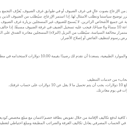
ع من الإزعاج بصوت عالٍ في غرف الضيوف أو في طوابق غرف الضيوف. يُعرَّف التجمع 
 توضيح سياستنا ونطلب الامتثال لها. إذا استمر الإزعاج، سيُطلب من الضيوف الذين ين
مساءً و6 صباحًا. إذا رغب ضيف مسجل في السماح لضيف غير مسجل بالزيارة بين الساعة 10 مساءً و6 صباحًا، فيجب عليه تسجيل الضيف ف
رار مخالفة السياسة، سيُطلب من النزيل (النزلاء) المسجلين مغادرة الفندق على الفو
فرض رسوم لتنظيف الفائض أو إصلاح الأضرار.
لديك خيار رفض خدمات تنظيف الغرف خلال إقامتك. لمساعدتنا في الحفاظ على بيئتنا
فتك.
ة كافية لدفع تكاليف الإقامة من خلال تفويض بطاقة خصم/ائتمان مع مبلغ مخصص كوديعة
لغ في الحساب المصرفي يعادل تكاليف الغرفة والضرائب المطبقة ومبلغ احتياطي لتغطية