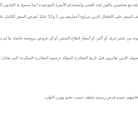
 كل منهما 12 عامًا أو أقل عند مشاركة الغرفة مع شخصين بالغين كحد أقصى واستخدام الأسرة الموجودة (بما يسمح به 
 من عشر غرف أو أكثر، أو أسعار قطاع السفر، أو أي عروض ترويجية خاصة، ما لم يتم ت
وف الذين يغادرون قبل تاريخ المغادرة المؤكد «رسوم المغادرة المبكرة» التي تعادل ا
اء إقامتهم. سيتم فرض رسوم تختلف حسب حجم ووزن الطرد.