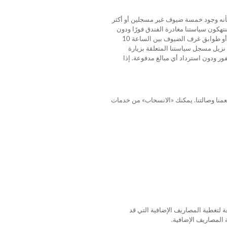
بأنه وجود خمسة ضيوف غير مسجلين أو أكثر
تهكون سياستنا مغادرة الفندق فورًا ودون
استرداد أي مبالغ مدفوعة. يتحمل الضيف (أو الضيوف) المسجلون في الفندق المسؤولية عن جميع الأشخاص الزائرين. لا يُسمح للضيوف غير المسجلين بزيارة غرف الضيوف أو طوابق غرف الضيوف بين الساعة 10
ي غرفة الضيوف مسبقًا. إذا خالف نزيل مسجل سياستنا المتعلقة بزيارة
ر ودون استرداد أي مبالغ مدفوعة. إذا
 والموارد الطبيعية، يسعدنا أن نقدم لك رصيدًا بقيمة 10.00 دولارات لاستخدامه في مطعمنا وصالتنا. يمكنك «الانسحاب» من خدمات
 لتغطية المصاريف الإضافية التي قد
 المصاريف الإضافية.