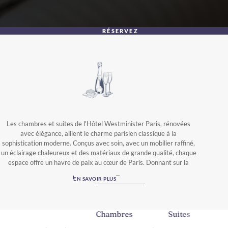
RÉSERVEZ
Les chambres et suites de l'Hôtel Westminister Paris, rénovées
avec élégance, allient le charme parisien classique à la
sophistication moderne. Conçus avec soin, avec un mobilier raffiné,
un éclairage chaleureux et des matériaux de grande qualité, chaque
espace offre un havre de paix au cœur de Paris. Donnant sur la
place Vendôme, la rue Daunou ou la cour intérieure, toutes les
EN SAVOIR PLUS
chambres sont entièrement équipées pour les voyages d'affaires et
de loisirs, et accueillent les animaux de compagnie, garantissant
ainsi un séjour agréable à tous.
Chambres
Suites
Veuillez noter que les animaux de compagnie sont acceptés
moyennant un supplément et doivent respecter certaines