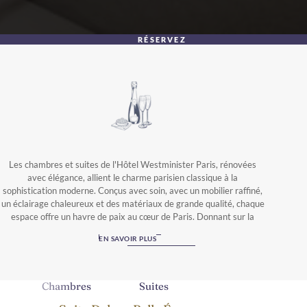
RÉSERVEZ
Les chambres et suites de l'Hôtel Westminister Paris, rénovées
avec élégance, allient le charme parisien classique à la
sophistication moderne. Conçus avec soin, avec un mobilier raffiné,
un éclairage chaleureux et des matériaux de grande qualité, chaque
espace offre un havre de paix au cœur de Paris. Donnant sur la
place Vendôme, la rue Daunou ou la cour intérieure, toutes les
EN SAVOIR PLUS
chambres sont entièrement équipées pour les voyages d'affaires et
de loisirs, et accueillent les animaux de compagnie, garantissant
ainsi un séjour agréable à tous.
Chambres
Suites
Veuillez noter que les animaux de compagnie sont acceptés
moyennant un supplément et doivent respecter certaines