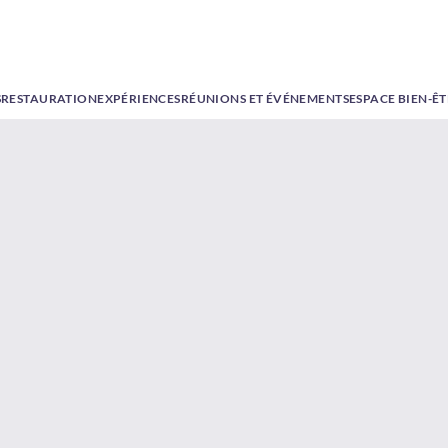
S
RESTAURATION
EXPÉRIENCES
RÉUNIONS ET ÉVÉNEMENTS
ESPACE BIEN-Ê