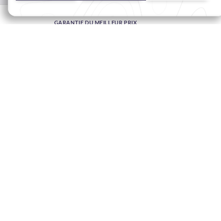
MODIFIER MA RÉSERVATION
GARANTIE DU MEILLEUR PRIX
CARTES-CADEAUX ÉLECTRONIQUES
FOIRE AUX QUESTIONS
CONTACT
À PROPOS DE WARWICK
CARRIÈRES
1100 Rue De La Montagne,
Ville-Marie,
H3G 0A1 Montréal,
Québec, Canada
+1 514 657 8111
info.montreal@warwickhotels.com
Rejoignez Notre Communauté
Veuillez saisir votre adresse e-mail