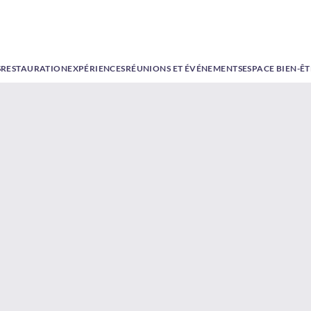
S
RESTAURATION
EXPÉRIENCES
RÉUNIONS ET ÉVÉNEMENTS
ESPACE BIEN-Ê