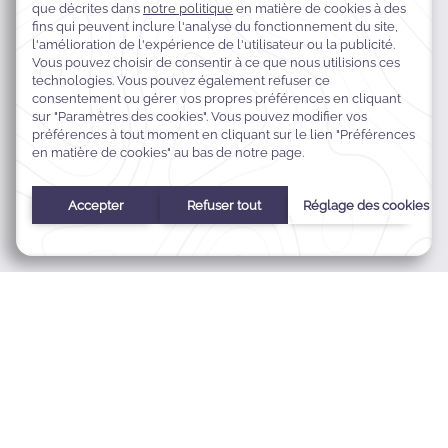
Prince Turki Bin AbdulAziz Street,
Al Khobar Al Janubiyah,
50251 Al Khobar,
Eastern Province, Saudi Arabia
+966138971799
res.nwk@warwickhotelsmena.com