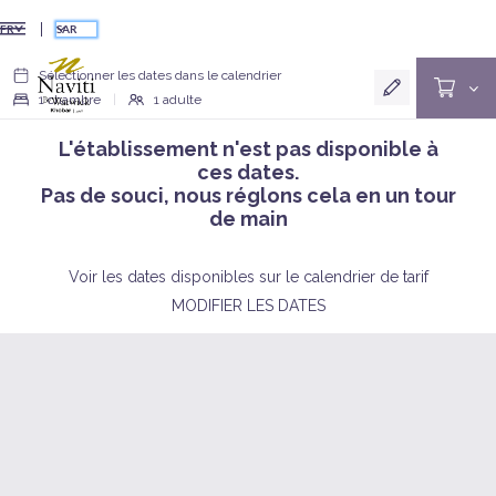
SAR
FR
Sélectionner les dates dans le calendrier
1
chambre
|
1
adulte