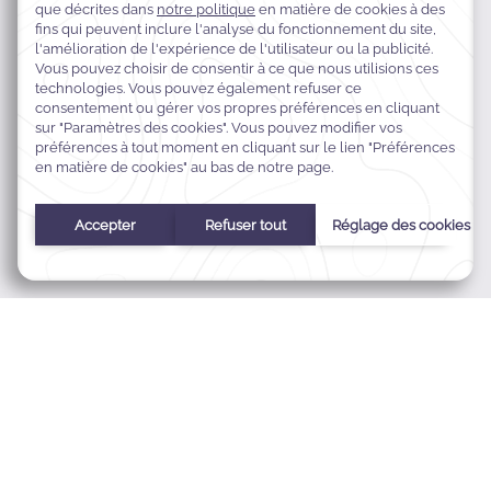
Prince Turki Bin AbdulAziz Street,
Al Khobar Al Janubiyah,
50251 Al Khobar,
Eastern Province, Saudi Arabia
+966138971799
res.nwk@warwickhotelsmena.com