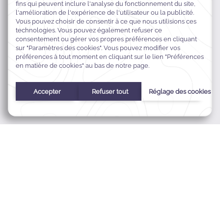
King Faisal Road,
Bada'ah,
42311 Madinah, Saudi Arabia
+9668001266662
reservation@sajahotels.com