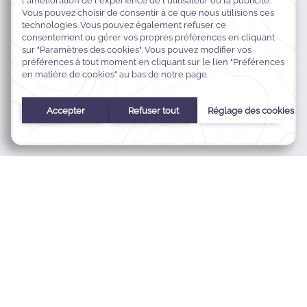
Abu Maali Al Hadari Street – P.O. BOX 23454,
As Safa District,
23454 جدة,
مكة المكرمة, Saudi Arabia
00966 12 5787350
reservations@warwickhotelspajeddah.com