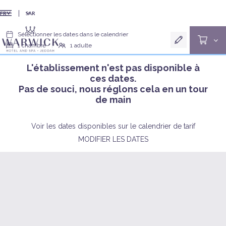
SAR
FR
Sélectionner les dates dans le calendrier
1
chambre
|
1
adulte