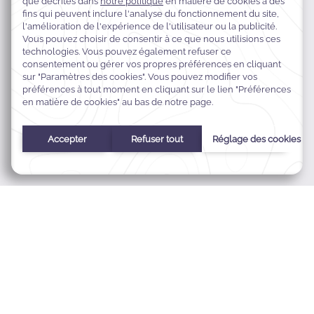
Ain Al Mraiseh, Phoenicia Street, Beirut, Liban
+961 1 372 000
reservation.palmbeach@warwickhotelsmena.com