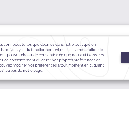
Ain Al Mraiseh, Phoenicia Street, Beirut, Liban