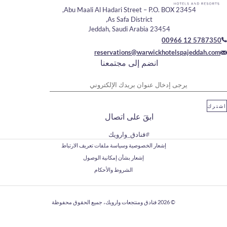
Abu Maali Al Hadari Street – P.O. BOX 2
As Safa District,
23454 Jeddah, Saudi Arabia
00966
reservations@warwickhotels
انضم إلى مجتمعنا
وان بريدك الإلكتروني
ابقَ على اتصال
#فنادق_وارويك
إشعار الخصوصية وسياسة ملفات تعريف الارتباط
إشعار بشأن إمكانية الوصول
الشروط والأحكام
© 2026
فنادق ومنتجعات وارويك، جميع الحقوق محفوظة