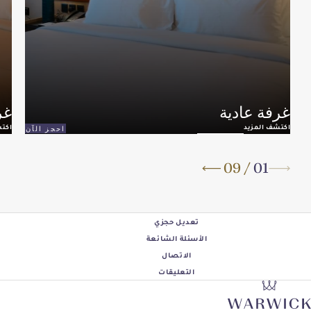
ادية
غرفة ديلو
د
اكتشف المزيد
احجز الآن
09
/
تعديل حجزي
الأسئلة الشائعة
الاتصال
التعليقات