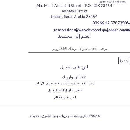
Abu Maali Al Hadari Street – P.O. BOX 2
As Safa District,
23454 Jeddah, Saudi Arabia
00966
reservations@warwickhotels
انضم إلى مجتمعنا
وان بريدك الإلكتروني
ابقَ على اتصال
#فنادق_وارويك
إشعار الخصوصية وسياسة ملفات تعريف الارتباط
إشعار بشأن إمكانية الوصول
الشروط والأحكام
© 2026
فنادق ومنتجعات وارويك، جميع الحقوق محفوظة