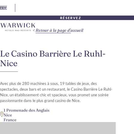
FR
RÉSERVEZ
Retour à la page d'accueil
Le Casino Barrière Le Ruhl-
Nice
Avec plus de 280 machines à sous, 19 tables de jeux, des
spectacles, deux bars et un restaurant, le Casino Barrière Le Ruhl-
Nice, un établissement chic et spacieux, vous promet une soirée
passionnante dans le plus grand casino de Nice.
1 Promenade des Anglais
Nice
France