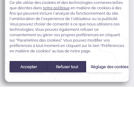
22-24 Basil Street,
SW3 1AT Londres, Royaume-Uni