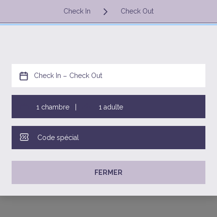
FJD
FR
Votre recherche
Queen's Road, P.O. Box 9305, Nadi Airport, Nadi, Fidji
+679 672 0222
res.tokatoka@warwickhotels.com