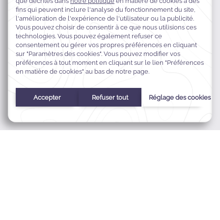
Queen's Road, P.O. Box 9305, Nadi Airport, Nadi, Fidji
+679 672 0222
res.tokatoka@warwickhotels.com