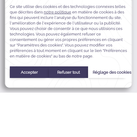
3015 Oak Lawn Avenue,
75219 Dallas,