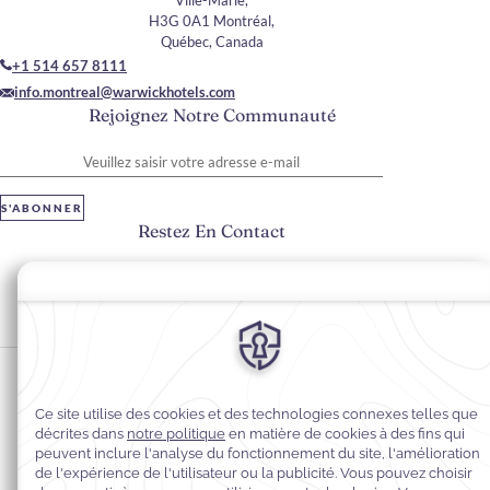
Ville-Marie,
H3G 0A1 Montréal,
Québec, Canada
+1 514 657 8111
info.montreal@warwickhotels.com
Rejoignez Notre Communauté
Veuillez saisir votre adresse e-mail
S'ABONNER
Restez En Contact
#Warwickhotels
#warwicklecrystal
Préférences en matière de cookies
Politique de confidentialité
Politique en matière de cookies
Accessibilité du Web
Conditions générales