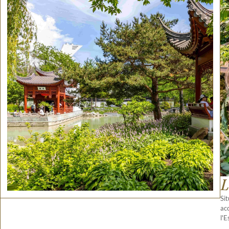
L
Si
ac
l'