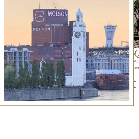
Q
À 
ave