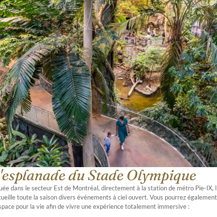
'esplanade du Stade Olympique
tuée dans le secteur Est de Montréal, directement à la station de métro Pie-IX,
cueille toute la saison divers événements à ciel ouvert. Vous pourrez égalemen
Espace pour la vie afin de vivre une expérience totalement immersive :