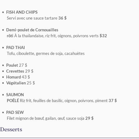
FISH AND CHIPS
Servi avec une sauce tartare
36 $
Demi-poulet de Cornouailles
rôti
À la thaïlandaise, riz frit, oignons, poivrons verts
$32
PAD THAI
Tofu, ciboulette, germes de soja, cacahuètes
Poulet
27 $
Crevettes
29 $
Homard
43 $
Végétalien
25 $
SAUMON
POÊLÉ
Riz frit, feuilles de basilic, oignon, poivrons, piment
37 $
PAD SEW
Filet mignon de bœuf, gailan, œuf, sauce soja
29 $
Desserts