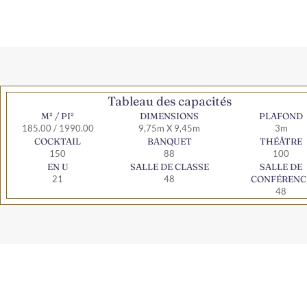
Tableau des capacités
M² / PI²
DIMENSIONS
PLAFOND
185.00 / 1990.00
9,75m X 9,45m
3m
COCKTAIL
BANQUET
THÉÂTRE
150
88
100
EN U
SALLE DE CLASSE
SALLE DE
21
48
CONFÉRENC
48