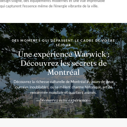
design soigné, des équipements modernes et une vue imprenable
qui capturent l'essence même de l'énergie vibrante de la ville.
DES MOMENTS QUI DÉPASSENT LE CADRE DE VOTRE
SÉJOUR
Une expérience Warwick :
Découvrez les secrets de
Montréal
Découvrez la richesse culturelle de Montréal au cours de deux
journées inoubliables, où se mêlent charme historique, art de
renommée mondiale et quartiers animés.
Découvrez cette expérience