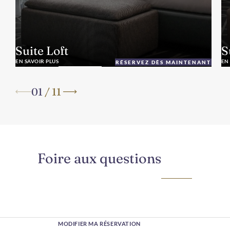
Suite Loft
S
EN SAVOIR PLUS
EN
RÉSERVEZ DÈS MAINTENANT
01
/
11
Foire aux questions
MODIFIER MA RÉSERVATION