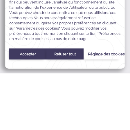
490 Geary Street,
94102 San Francisco,
California, États-Unis
+1 415 928 7900
info.sf@warwickhotels.com