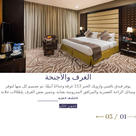
الغرف والأجنحة
يستفيد المساف
يوفر فندق نافيتي وارويك الخبر 153 غرفة وجناحًا أنيقًا، تم تصميم كل منها لتوفر
مكان أني
عصرية والمرافق المدروسة بعناية. وتتميز بعض الغرف بإطلالات خلابة
على المدينة أو البحر لتجربة مميزة.
اكتشف المزيد
احجز الآن
0