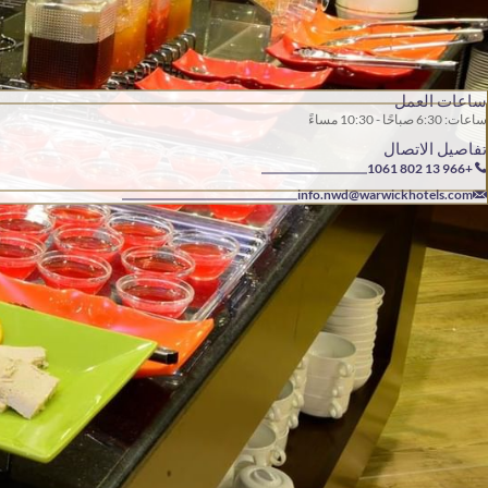
ساعات العمل
ساعات: 6:30 صباحًا - 10:30 مساءً
تفاصيل الاتصال
+966 13 802 1061
info.nwd@warwickhotels.com