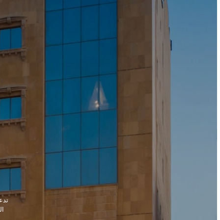
تدع
ال