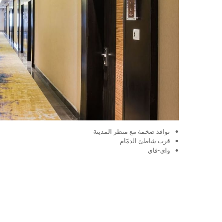
نوافذ ضخمة مع منظر المدينة
قرب شاطئ الدمّام
واي-فاي