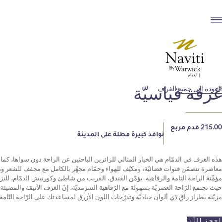
غرفة قياسيّة
العودة إلى جميع الغرف
215.00 قدم مربع
نوافذ كبيرة مطلة على المدينة
هذه الغرف في الدمّام هي الخيار المثالي للزائرين الباحثين عن الراحة دون سواها، كما 
معاصرة تتضمّن قنوات فضائيّة، ومكيّف للهواء وحمّام مجهَّز بالكامل مع مجفف للشعر 
مؤمِّنة الراحة التامة والرفاهية. يؤمّن الفندق، القريب من شاطئ وكورنيش الدمّام، للنزلاء 
حيث تجتمع الرّاحة العصريّة بسهولة مع الرّفاهية السرمديّة. إنّ الغرف الأنيقة والمضيئة 
مزيّنة بطراز راقٍ ذي ألوان حياديّة وتدرّجات اللون الأزرق لمساعدتك على الرّاحة التّامة.
احجز الآن