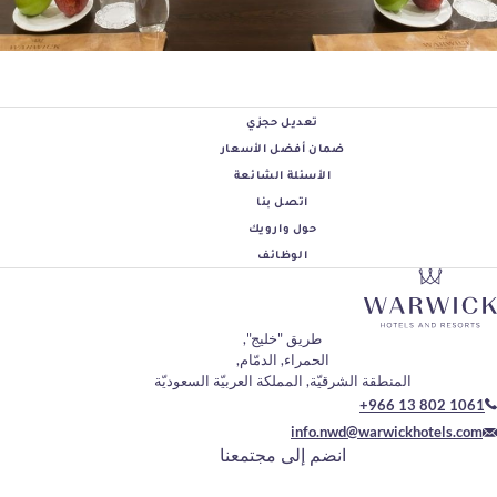
تعديل حجزي
ضمان أفضل الأسعار
الأسئلة الشائعة
اتصل بنا
حول وارويك
الوظائف
طريق "خليج",
الحمراء, الدمّام,
منطقة الشرقيّة, المملكة العربيّة السعوديّة
+966 
info.nwd@warwic
انضم إلى مجتمعنا
يدك الإلكتروني