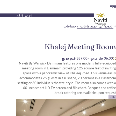
احجز الآن
يع قاعات الاجتماعات
Khalej Meetin
-
387.00 قدم مربع
Naviti By Warwick Dammam features one modern, 
meeting room in Dammam providing 125 square f
space with a panoramic view of Khaleej Road. Th
accommodates 25 guests in a u-shape, 20 persons
setting or 30 individuals theatre-style. The room a
60-inch smart HD TV screen and flip chart. Ban
break catering are availab