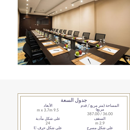
جدول السعة
متر مربع / قدم
الأبعاد
مربع)
9.5 m x 3.7m
36.
لسقف
على شكل مأدبة
24
2.9 m
شكل مسرح
على شكل حرف U