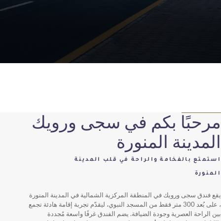
مرحبًا بكم في سجى ورويك
المدينة المنورة
استمتع بالفخامة والراحة في قلب المدينة
المنورة
يقع فندق سجى ورويك في المنطقة المركزية الشمالية في المدينة المنورة
، على بُعد 300 متر فقط من المسجد النبوي، ليقدّم تجربة إقامة هادئة تجمع
بين الراحة العصرية وجودة الضيافة. يضم الفندق غرفًا واسعة مُجددة