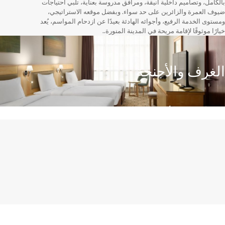
بالكامل، وتصاميم داخلية أنيقة، ومرافق مدروسة بعناية، تلبي احتياجات
ضيوف العمرة والزائرين على حد سواء. وبفضل موقعه الاستراتيجي،
ومستوى الخدمة الرفيع، وأجوائه الهادئة بعيدًا عن ازدحام المواسم، يُعد
خيارًا موثوقًا لإقامة مريحة في المدينة المنورة..
يقدّم فندق سجى ورويك المدينة المنورة غرفًا وأجنحة عصرية
الغرف والأجنحة
فسيحة صُمّمت بعناية لتوفّر الراحة والخصوصية والهدوء، لتكون
المكان المثالي للمجموعات والزوار الباحثين عن الاسترخاء في
قلب المدينة المنورة.
اكتشف المزيد
احجز الآن