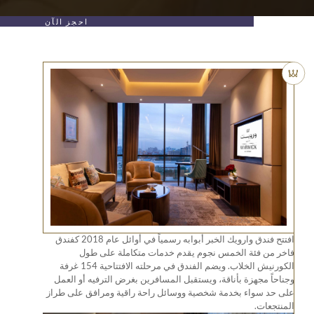
احجز الآن
افتتح فندق وارويك الخبر أبوابه رسمياً في أوائل عام 2018 كفندق
ة الخمس نجوم يقدم خدمات متكاملة على طول
الكورنيش الخلاب. ويضم الفندق في مرحلته الافتتاحية 154 غرفة
زة بأناقة، ويستقبل المسافرين بغرض الترفيه أو العمل
ء بخدمة شخصية ووسائل راحة راقية ومرافق على طراز