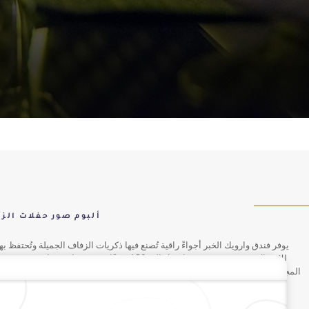
ألبوم صور حفلات الز
يوفر فندق وارويك الخبر أجواءً راقية تُصنع فيها ذكريات الزفاف الجميلة وتُحتفظ به
للاحتفالات، حيث تستوعب ما يصل إلى 150 ضيفًا في ب
المجموعات والأجنحة، والأجنحة الفاخرة المطلة على البحر مع باقات شهر العسل ال
تُنسى.
طلب تقديم عروض