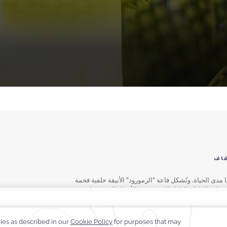
فاف
ا مدى الحياة. وتُشكل قاعة "الزمورود" الأنيقة خلفية فخمة
يئة راقية وواسعة. وتضمن قوائم الطعام القابلة للتخصيص، والأسعار الحصرية لغرف
خاصة، أن يتم تخصيص كل تفصيلة بشكل مثالي لتجربة زفاف لا