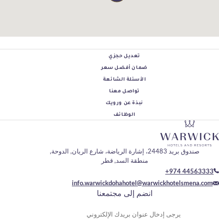
تعديل حجزي
ضمان أفضل سعر
الأسئلة الشائعة
تواصل معنا
نبذة عن ورويك
الوظائف
 الريان, الدوحة,
منطقة السد, قطر
+97
info.warwickdohahotel@warwickhot
انضم إلى مجتمعنا
وان بريدك الإلكتروني