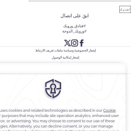
ابقَ على اتصال
#فنادق_ورويك
#ورويك_الدوحة
إشعار الخصوصية وسياسة ملفات تعريف الارتباط
إشعار إمكانية الوصول
الشروط والأحكام
© 2026
فنادق ومنتجعات ورويك، جميع الحقوق محفوظة