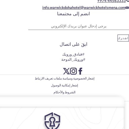
+97
info.warwickdohahotel@warwickhot
انضم إلى مجتمعنا
وان بريدك الإلكتروني
ابقَ على اتصال
#فنادق_ورويك
#ورويك_الدوحة
إشعار الخصوصية وسياسة ملفات تعريف الارتباط
إشعار إمكانية الوصول
الشروط والأحكام
© 2026
فنادق ومنتجعات ورويك، جميع الحقوق محفوظة