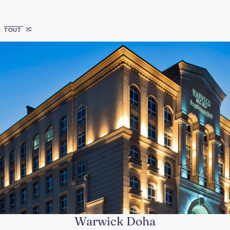
Region
TOUT
Warwick Doha