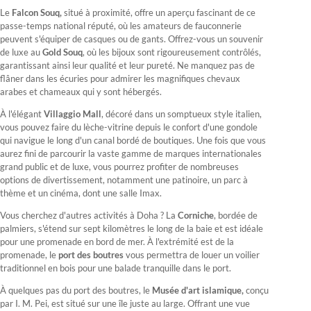
Le
Falcon Souq,
situé à proximité, offre un aperçu fascinant de ce
passe-temps national réputé, où les amateurs de fauconnerie
peuvent s'équiper de casques ou de gants. Offrez-vous un souvenir
de luxe au
Gold Souq
, où les bijoux sont rigoureusement contrôlés,
garantissant ainsi leur qualité et leur pureté. Ne manquez pas de
flâner dans les écuries pour admirer les magnifiques chevaux
arabes et chameaux qui y sont hébergés.
À l'élégant
Villaggio Mall
, décoré dans un somptueux style italien,
vous pouvez faire du lèche-vitrine depuis le confort d'une gondole
qui navigue le long d'un canal bordé de boutiques. Une fois que vous
aurez fini de parcourir la vaste gamme de marques internationales
grand public et de luxe, vous pourrez profiter de nombreuses
options de divertissement, notamment une patinoire, un parc à
thème et un cinéma, dont une salle Imax.
Vous cherchez d'autres activités à Doha ? La
Corniche
, bordée de
palmiers, s'étend sur sept kilomètres le long de la baie et est idéale
pour une promenade en bord de mer. À l'extrémité est de la
promenade, le
port des boutres
vous permettra de louer un voilier
traditionnel en bois pour une balade tranquille dans le port.
À quelques pas du port des boutres, le
Musée d'art islamique,
conçu
par I. M. Pei, est situé sur une île juste au large. Offrant une vue