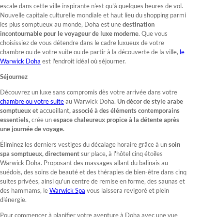
escale dans cette ville inspirante n'est qu'à quelques heures de vol.
Nouvelle capitale culturelle mondiale et haut lieu du shopping parmi
les plus somptueux au monde, Doha est une
destination
incontournable pour le voyageur de luxe moderne
. Que vous
choisissiez de vous détendre dans le cadre luxueux de votre
chambre ou de votre suite ou de partir à la découverte de la ville,
le
Warwick Doha
est l'endroit idéal où séjourner.
Séjournez
Découvrez un luxe sans compromis dès votre arrivée dans votre
chambre ou votre suite
au Warwick Doha.
Un décor de style arabe
somptueux et
accueillant
, associé à des éléments contemporains
essentiels,
crée un
espace chaleureux propice à la détente après
une journée de voyage.
Éliminez les derniers vestiges du décalage horaire grâce à un
soin
spa somptueux, directement
sur place
,
à l'hôtel cinq étoiles
Warwick Doha. Proposant des massages allant du balinais au
suédois, des soins de beauté et des thérapies de bien-être dans cinq
suites privées, ainsi qu'un centre de remise en forme, des saunas et
des hammams, le
Warwick Spa
vous laissera revigoré et plein
d'énergie.
Pour commencer à planifier votre aventure à Doha avec une vue