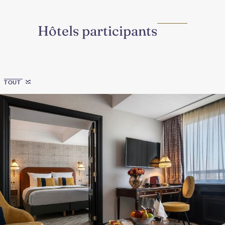
Hôtels participants
Region
TOUT