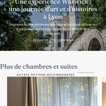
Une expérience Warwick :
une journée d'art et d'histoires
à Lyon
Découvrez le riche patrimoine artistique et historique de Lyon lors
d'une journée placée sous le signe de la culture et de la
découverte.
Découvrez cette expérience
Plus de chambres et suites
AUTRES OPTIONS RECOMMANDÉES