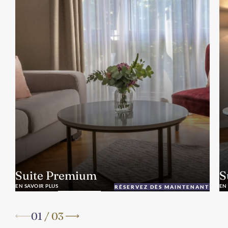
Suite Premium
S
EN SAVOIR PLUS
EN
RÉSERVEZ DÈS MAINTENANT
01
/
03