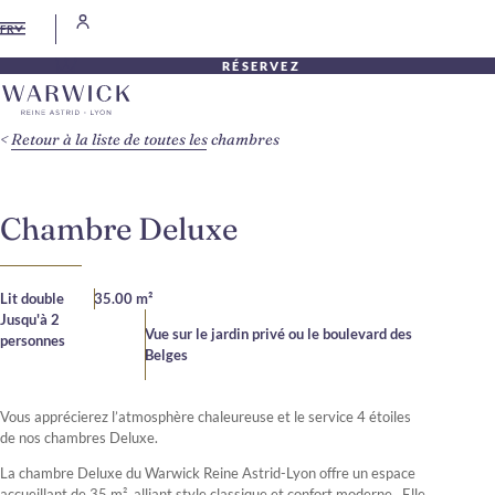
FR
RÉSERVEZ
Retour à la liste de toutes les chambres
Chambre Deluxe
Lit double
35.00 m²
Jusqu'à 2
Vue sur le jardin privé ou le boulevard des
personnes
Belges
Vous apprécierez l’atmosphère chaleureuse et le service 4 étoiles
de nos chambres Deluxe.
La chambre Deluxe du Warwick Reine Astrid-Lyon offre un espace
accueillant de 35 m², alliant style classique et confort moderne . Elle