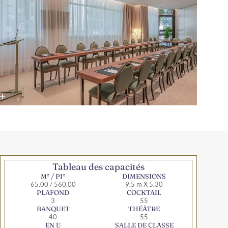
Tableau des capacités
M² / PI²
DIMENSIONS
65.00 / 560.00
9,5 m X 5,30
PLAFOND
COCKTAIL
3
55
BANQUET
THÉÂTRE
40
55
EN U
SALLE DE CLASSE