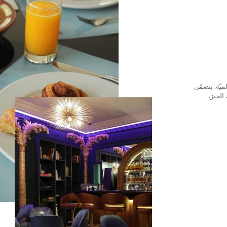
ميّة. يتضمّن
الخبز،