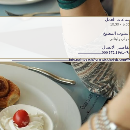
ساعات العمل
6:30 – 10:30
أسلوب المطبخ
دولي ولبناني
تفاصيل الاتصال
+961 1 372 000
info.palmbeach@warwickhotels.com