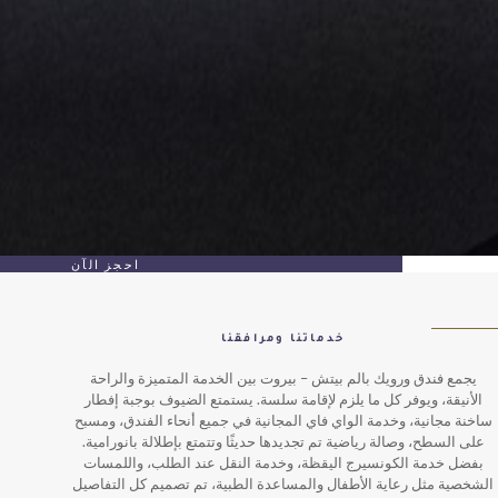
احجز الآن
خدماتنا ومرافقنا
ويك بالم بيتش – بيروت بين الخدمة المتميزة والراحة
ر كل ما يلزم لإقامة سلسة. يستمتع الضيوف بوجبة إفطار
خدمة الواي فاي المجانية في جميع أنحاء الفندق، ومسبح
لة رياضية تم تجديدها حديثًا وتتمتع بإطلالة بانورامية.
كونسيرج اليقظة، وخدمة النقل عند الطلب، واللمسات
اية الأطفال والمساعدة الطبية، تم تصميم كل التفاصيل