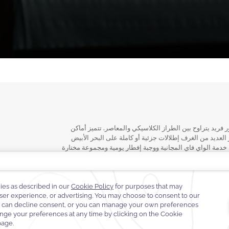
جناحًا، تم تصميم كل منها بديكور فريد يتراوح بين الطراز الكلاسيكي والمعاصر. تتميز أماكن
العديد من الغرف إطلالات جزئية أو كاملة على البحر الأبيض
دمة الواي فاي المجانية ووجبة إفطار يومية ومجموعة مختارة
و حوض استحمام فقاعي ومرايا مكبرة ومجففات شعر وبيدي،
الغرف
الأجنحة