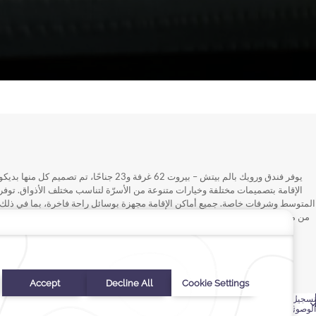
يوفر فندق ورويك بالم بيتش – بيروت 62 غرفة و23 
الإقامة بتصميمات مختلفة وخيارات متنوعة من الأسرّة لتناسب مختلف الأذواق. توفر 
المتوسط وشرفات خاصة. جميع أماكن الإقامة مجهزة بوسائل راحة فاخرة، بما في ذلك خ
من مستلزمات الحمام والعناية الشخصية. الحمامات مجهزة بدش أو حوض استحمام أ
مما يضمن إقامة مريحة.
تعديل
رمز الترويجي
تسجيل
ختر التواريخ
تحقق
الغرف
رمز
رمز الترويجي
احجز
-
الحجز
الغرف والضيوف
الوصول
من
والضيوف
الترويجي
الآن