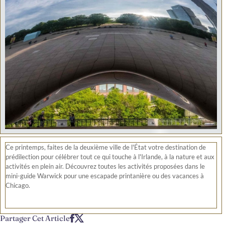
Ce printemps, faites de la deuxième ville de l'État votre destination de
prédilection pour célébrer tout ce qui touche à l'Irlande, à la nature et aux
activités en plein air. Découvrez toutes les activités proposées dans le
mini-guide Warwick pour une escapade printanière ou des vacances à
Chicago.
Partager Cet Article