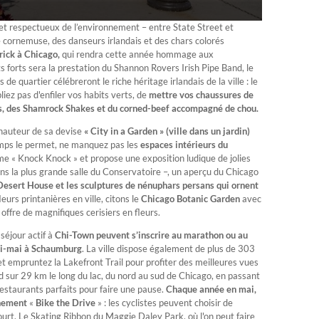
– et respectueux de l’environnement – entre State Street et
 cornemuse, des danseurs irlandais et des chars colorés
rick à Chicago,
qui rendra cette année hommage aux
s forts sera la prestation du Shannon Rovers Irish Pipe Band, le
 de quartier célébreront le riche héritage irlandais de la ville : le
iez pas d'enfiler vos habits verts,
de
mettre vos chaussures de
ess, des Shamrock Shakes et du corned-beef accompagné de chou.
 hauteur de sa devise
« City in a Garden » (ville dans un jardin)
emps le permet, ne manquez pas les
espaces intérieurs du
e « Knock Knock » et propose une exposition ludique de jolies
ns la plus grande salle du Conservatoire –, un aperçu du Chicago
Desert House et les sculptures de nénuphars persans qui ornent
leurs printanières en ville, citons le
Chicago Botanic Garden
avec
 offre de magnifiques cerisiers en fleurs.
 séjour actif à
Chi-Town peuvent s’inscrire au marathon ou au
mi-mai à Schaumburg
. La ville dispose également de plus de 303
et empruntez la Lakefront Trail pour profiter des meilleures vues
end sur 29 km le long du lac, du nord au sud de Chicago, en passant
restaurants parfaits pour faire une pause.
Chaque année en mai,
énement
«
Bike the Drive
» : les cyclistes peuvent choisir de
ourt. Le Skating Ribbon du Maggie Daley Park, où l'on peut faire