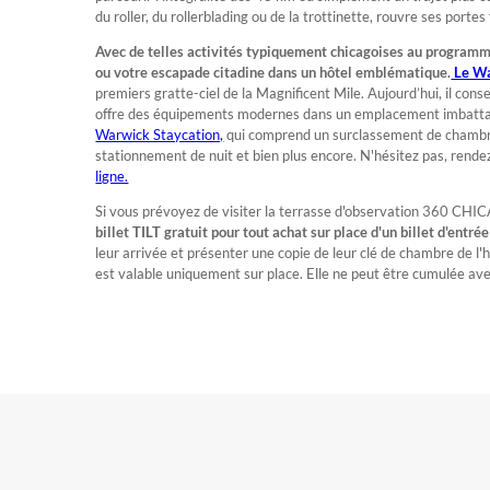
du roller, du rollerblading ou de la trottinette, rouvre ses portes 
Avec de telles activités typiquement chicagoises au programme,
ou votre escapade citadine dans un hôtel emblématique.
Le Wa
premiers gratte-ciel de la Magnificent Mile. Aujourd’hui, il c
offre des équipements modernes dans un emplacement imbattabl
Warwick Staycation,
qui comprend un surclassement de chambre, 
stationnement de nuit et bien plus encore. N'hésitez pas, rende
ligne.
Si vous prévoyez de visiter la terrasse d'observation 360 CH
billet TILT gratuit pour tout achat sur place d'un billet d'entré
leur arrivée et présenter une copie de leur clé de chambre de l
est valable uniquement sur place. Elle ne peut être cumulée ave