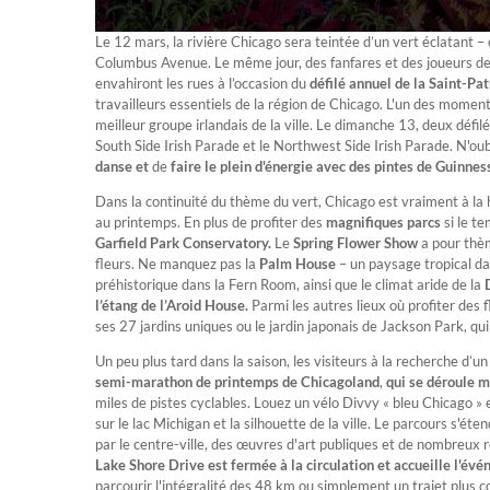
Le 12 mars, la rivière Chicago sera teintée d’un vert éclatant 
Columbus Avenue. Le même jour, des fanfares et des joueurs de
envahiront les rues à l’occasion du
défilé annuel de la Saint-Pat
travailleurs essentiels de la région de Chicago. L'un des moment
meilleur groupe irlandais de la ville. Le dimanche 13, deux défilés
South Side Irish Parade et le Northwest Side Irish Parade. N'oubl
danse et
de
faire le plein d'énergie avec des pintes de Guinn
Dans la continuité du thème du vert, Chicago est vraiment à la
au printemps. En plus de profiter des
magnifiques parcs
si le t
Garfield Park Conservatory.
Le
Spring Flower Show
a pour thèm
fleurs. Ne manquez pas la
Palm House
– un paysage tropical da
préhistorique dans la Fern Room, ainsi que le climat aride de la
l’étang de l’Aroid House.
Parmi les autres lieux où profiter des f
ses 27 jardins uniques ou le jardin japonais de Jackson Park, qui
Un peu plus tard dans la saison, les visiteurs à la recherche d’un
semi-marathon de printemps de Chicagoland
,
qui se déroule 
miles de pistes cyclables. Louez un vélo Divvy « bleu Chicago » 
sur le lac Michigan et la silhouette de la ville. Le parcours s'ét
par le centre-ville, des œuvres d'art publiques et de nombreux 
Lake Shore Drive est fermée à la circulation et accueille l'év
parcourir l'intégralité des 48 km ou simplement un trajet plus c