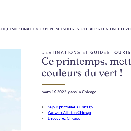
STIQUES
DESTINATIONS
EXPÉRIENCES
OFFRES SPÉCIALES
RÉUNIONS ET ÉV
DESTINATIONS ET GUIDES TOURI
Ce printemps, met
couleurs du vert !
mars 16 2022
,
dans in Chicago
Séjour printanier à Chicago
Warwick Allerton Chicago
Découvrez Chicago