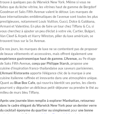
trouve à quelques pas du Warwick New York. Même si vous ne
faites que du lèche-vitrine, les vitrines haut de gamme de Bergdorf
Goodman et Saks Fifth Avenue valent le détour. Les marques de
luxe internationales emblématiques de l’avenue sont toutes les plus
prestigieuses, notamment Louis Vuitton, Gucci, Dolce & Gabbana,
Armani et Valentino. En plus de faire un tour chez Tiffany & Co, si
vous cherchez à ajouter un peu d’éclat à votre vie, Cartier, Bulgari,
Van Cleef & Arpels et Harry Winston, pilier du luxe américain, se
trouvent tous sur la 5e Avenue.
De nos jours, les marques de luxe ne se contentent pas de proposer
de beaux vêtements et accessoires, mais offrent également une
expérience gastronomique haut de gamme. L’Avenue,
au 9e étage
de Saks Fifth Avenue
, conçu par Philippe Starck,
propose une
cuisine d’inspiration franco-thaïlandaise aux saveurs parisiennes.
L’Armani Ristorante
apporte l’élégance chic de la marque à une
cuisine italienne raffinée et innovante dans une atmosphère unique.
Quant au
Blue Box Cafe
, qui rouvrira bientôt ses portes, les clients
pourront y déguster un délicieux petit-déjeuner ou prendre le thé au
milieu de murs bleu Tiffany.
Après une journée bien remplie à explorer Manhattan, retournez
dans le cadre élégant du Warwick New York pour un dernier verre
du cocktail éponyme du quartier ou simplement
pour
une bonne