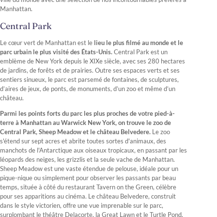
Manhattan.
Central Park
Le cœur vert de Manhattan est le
lieu le
plus filmé au monde et le
parc urbain le plus visité des États-Unis.
Central Park est un
emblème de New York depuis le XIXe siècle, avec ses 280 hectares
de jardins, de forêts et de prairies. Outre ses espaces verts et ses
sentiers sinueux, le parc est parsemé de fontaines, de sculptures,
d’aires de jeux, de ponts, de monuments, d’un zoo et même d’un
château.
Parmi les points forts du parc les plus proches de votre pied-à-
terre à Manhattan au Warwick New York, on trouve le zoo de
Central Park, Sheep Meadow et le château Belvedere.
Le zoo
s'étend sur sept acres et abrite toutes sortes d'animaux, des
manchots de l'Antarctique aux oiseaux tropicaux, en passant par les
léopards des neiges, les grizzlis et la seule vache de Manhattan.
Sheep Meadow est une vaste étendue de pelouse, idéale pour un
pique-nique ou simplement pour observer les passants par beau
temps, située à côté du restaurant Tavern on the Green, célèbre
pour ses apparitions au cinéma. Le château Belvedere, construit
dans le style victorien, offre une vue imprenable sur le parc,
surplombant le théâtre Delacorte, la Great Lawn et le Turtle Pond.