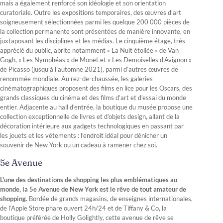
mais a également renforcé son idéologie et son orientation
curatoriale. Outre les expositions temporaires, des œuvres d’art
soigneusement sélectionnées parmi les quelque 200 000 pièces de
la collection permanente sont présentées de manière innovante, en
juxtaposant les disciplines et les médias. Le cinquième étage, très
apprécié du public, abrite notamment « La Nuit étoilée » de Van
Gogh, « Les Nymphéas » de Monet et « Les Demoiselles d’Avignon »
de Picasso (jusqu’à l’automne 2021), parmi d’autres œuvres de
renommée mondiale. Au rez-de-chaussée, les galeries
cinématographiques proposent des films en lice pour les Oscars, des
grands classiques du cinéma et des films d’art et d’essai du monde
entier. Adjacente au hall d’entrée, la boutique du musée propose une
collection exceptionnelle de livres et d’objets design, allant de la
décoration intérieure aux gadgets technologiques en passant par
les jouets et les vêtements : l’endroit idéal pour dénicher un
souvenir de New York ou un cadeau à ramener chez soi.
5e Avenue
L'une des destinations de shopping les plus emblématiques au
monde, la 5e Avenue de New York est le rêve de tout amateur de
shopping.
Bordée de grands magasins, de enseignes internationales,
de l’Apple Store phare ouvert 24h/24 et de Tiffany & Co, la
boutique préférée de Holly Golightly, cette avenue de rêve se