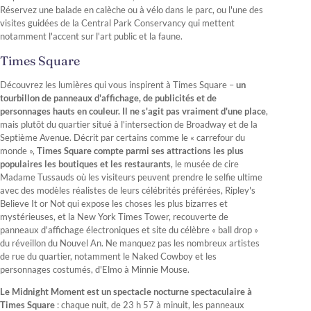
Réservez une balade en calèche ou à vélo dans le parc, ou l'une des
visites guidées de la Central Park Conservancy qui mettent
notamment l'accent sur l'art public et la faune.
Times Square
Découvrez les lumières qui vous inspirent à Times Square –
un
tourbillon de panneaux d'affichage, de publicités et de
personnages hauts en couleur. Il ne s'agit pas vraiment d'une place
,
mais plutôt du quartier situé à l'intersection de Broadway et de la
Septième Avenue. Décrit par certains comme le « carrefour du
monde »,
Times Square compte
parmi ses attractions les plus
populaires les boutiques et les restaurants
, le musée de cire
Madame Tussauds où les visiteurs peuvent prendre le selfie ultime
avec des modèles réalistes de leurs célébrités préférées, Ripley's
Believe It or Not qui expose les choses les plus bizarres et
mystérieuses, et la New York Times Tower, recouverte de
panneaux d'affichage électroniques et site du célèbre « ball drop »
du réveillon du Nouvel An. Ne manquez pas les nombreux artistes
de rue du quartier, notamment le Naked Cowboy et les
personnages costumés, d'Elmo à Minnie Mouse.
Le Midnight Moment est un spectacle nocturne spectaculaire à
Times Square
: chaque nuit, de 23 h 57 à minuit, les panneaux