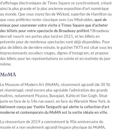
d'affichage électroniques de Times Square se synchronisent, créant
ainsi la plus grande et la plus ancienne exposition d'art numérique
au monde. Que vous soyez fan de Wicked, superfan de Hamilton ou
que vous préfériez rester classique avec Les Misérables,
quoi de
mieux pour couronner votre visite à Times Square que d'acheter
des billets pour votre spectacle de Broadway préféré ?
Broadway
devrait rouvrir ses portes plus tard en 2021, et les billets en
prévente pour de nombreux spectacles sont déjà disponibles. Pour
plus de billets de dernière minute, le guichet TKTS est situé sous les
impressionnants escaliers rouges, dignes d’Instagram, et propose
des billets pour les représentations en soirée et en matinée du jour
même.
MoMA
Le Museum of Modern Art (MoMA), récemment agrandi (de 30 %)
et réaménagé, rend encore plus agréable l'admiration des grands
maîtres, notamment Picasso, Basquiat, Kahlo et Van Gogh. Situé
juste en face de la 54e rue ouest, en face du Warwick New York, le
bâtiment conçu par Yoshio Taniguchi qui abrite la collection d'art
moderne et contemporain du MoMA est la sortie idéale en ville.
La réouverture de 2019 a commémoré le 90e anniversaire du
musée et a non seulement agrandi l’espace physique du MoMA,