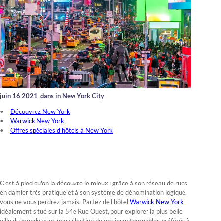
juin 16 2021
,
dans in New York City
Découvrez New York
Warwick New York
Offres spéciales d'hôtels à New York
C'est à pied qu'on la découvre le mieux : grâce à son réseau de rues
en damier très pratique et à son système de dénomination logique,
vous ne vous perdrez jamais. Partez de l'hôtel
Warwick New York,
idéalement situé sur la 54e Rue Ouest, pour explorer la plus belle
ville du monde avec une sélection de nos incontournables préférés à