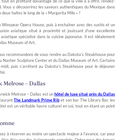
tout en profitant davantage de ce que la ville a à offrir, rendez-
d. Vous y découvrirez les saveurs authentiques du Mexique dans
deux haltes le long de la « Margarita Mile » ?
au Winspear Opera House, puis à enchaîner avec des sushis et un
sion asiatique situé à proximité et jouissant d'une excellente
asiatique spécialisé dans la cuisine japonaise. Il est idéalement
Dallas Museum of Art.
s vous recommandons de vous rendre au Dakota’s Steakhouse pour
é du Nasher Sculpture Center et du Dallas Museum of Art. Certains
rès-midi, puis s’arrêtent au Dakota’s Steakhouse pour le déjeuner
hir.
k Melrose – Dallas
Warwick Melrose – Dallas est un
hôtel de luxe situé près du Dallas
staurant
The Landmark Prime Rib
et son bar The Library Bar, les
l est un véritable havre culturel en soi, tout en étant un point
utomne
sez à réserver au moins un spectacle majeur à l'avance, car pour
s être déçu par des événements complets. Opter pour des tenues