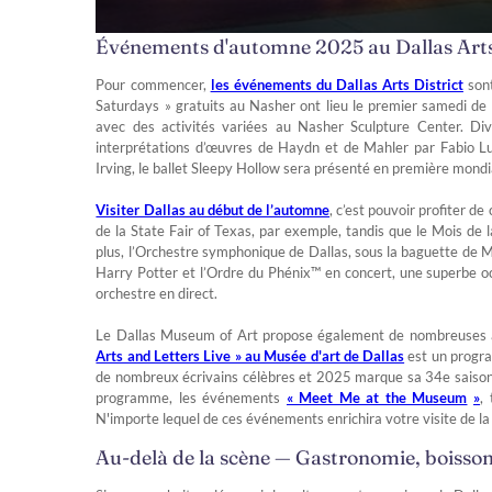
Événements d'automne 2025 au Dallas Arts
Pour commencer,
les événements du Dallas Arts District
sont
Saturdays » gratuits au Nasher ont lieu le premier samedi de
avec des activités variées au Nasher Sculpture Center. 
interprétations d’œuvres de Haydn et de Mahler par Fabio L
Irving, le ballet Sleepy Hollow sera présenté en première mondia
Visiter Dallas au début de l’automne
, c’est pouvoir profiter de
de la State Fair of Texas, par exemple, tandis que le Mois de
plus, l’Orchestre symphonique de Dallas, sous la baguette de 
Harry Potter et l’Ordre du Phénix™ en concert, une superbe occ
orchestre en direct.
Le Dallas Museum of Art propose également de nombreuses ac
Arts and Letters Live » au Musée d'art de Dallas
est un progra
de nombreux écrivains célèbres et 2025 marque sa 34e saison. 
programme, les événements
« Meet Me at the Museum
»
,
N'importe lequel de ces événements enrichira votre visite de la 
Au-delà de la scène — Gastronomie, boisson