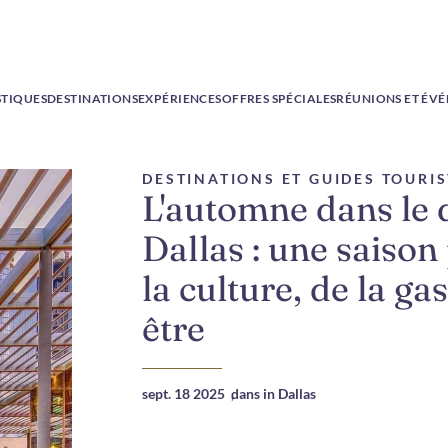
STIQUES
DESTINATIONS
EXPÉRIENCES
OFFRES SPÉCIALES
RÉUNIONS ET ÉV
DESTINATIONS ET GUIDES TOURI
L'automne dans le q
Dallas : une saison
la culture, de la g
être
sept. 18 2025
,
dans in Dallas