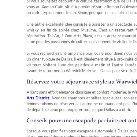
Si vous souhaitez découvrir la culture gastronomique de Dallas 
vous au Xaman Cafe, situé à proximité sur Jefferson Boulevar
un cadre typiquement texan. Sinon, pourquoi ne pas faire une ou 
Une autre excellente idée consiste à assister à un spectacle 
whisky en fin de soirée chez Musume. C'est un restaurant fu
réputation. Tei-An, à One Arts Plaza, est un autre restaurant 
situé pour les passionnés de culture qui viennent de visiter le 
Si vous recherchez une ambiance plus locale pour dîner, nou
un dîner typique de Dallas. Il est idéalement situé à proximit
visiteurs visitent l’une des galeries le matin et l’autre l’ap
avant de retourner au Warwick Melrose – Dallas pour se rafraîc
Réservez votre séjour avec style au Warwic
Alliant sans effort élégance classique et confort moderne, le 
Arts District
. Avec ses chambres et suites spacieuses, son re
bonnes raisons de réserver cet automne ne manquent pas. L'hôte
de départ luxueux pour explorer tout ce que Dallas a à offrir.
Conseils pour une escapade parfaite cet a
Lorsque vous planifiez votre escapade automnale à Dallas, pen
vivre une expérience vraiment immersive, vous ne voudrez pa