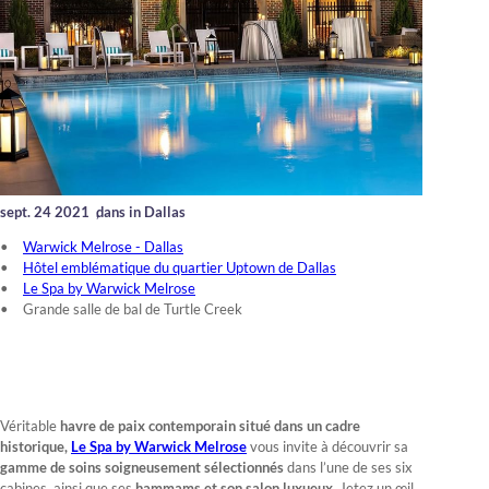
sept. 24 2021
,
dans in Dallas
Warwick Melrose - Dallas
Hôtel emblématique du quartier Uptown de Dallas
Le Spa by Warwick Melrose
Grande salle de bal de Turtle Creek
Véritable
havre de paix
contemporain situé dans un cadre
historique,
Le Spa by Warwick Melrose
vous invite à découvrir sa
gamme de soins soigneusement sélectionnés
dans l’une de ses six
cabines, ainsi que ses
hammams et son salon luxueux.
Jetez un œil