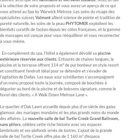
à la sélection de soins proposés et vous aurez un aperçu de ce qui
vous attend au Spa by Warwick Melrose. Les soins du visage des
spécialistes suisses
Valmont
allient science de pointe et tradition de
pureté naturelle, les soins de la peau
PHYTOMER
exploitent les
bienfaits curatifs de l'océan depuis les côtes françaises, et la gamme
de massages est conçue pour vous rééquilibrer et vous reconnecter
à vous-même.
En complément du spa, l’hôtel a également dévoilé sa
piscine
extérieure réservée aux clients.
Entourés de chaises longues, la
piscine et la terrasse offrent 114 m² de pur bonheur en style resort
et constituent l’endroit idéal pour se détendre et s’évader de
l’agitation de Dallas. Les eaux azur scintillantes s’accompagnent
d’un menu proposé toute la journée, composé de bouchées à
déguster au bord de la piscine et de boissons signature, comme le
favori des clients, « A Walk Down Melrose Lane ».
Le quartier d’Oak Lawn accueille depuis plus d’un siècle des galas
glamour, des mariages mondains et les plus grands noms du monde
des affaires. La
nouvelle salle de bal Turtle Creek Grand Ballroom
,
sans piliers
, célèbre cette riche histoire avec ses espaces
lambrissés et ses plafonds ornés de lustres. L'ajout de la grande
salle de bal Turtle Creek offre plus de 1 160 m² d'espace