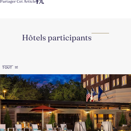
Partager Cet Article
Hôtels participants
Region
TOUT