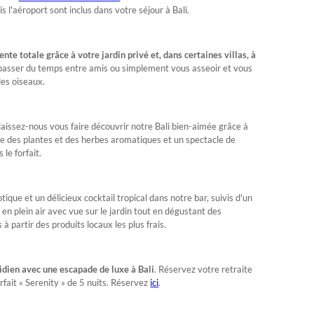
is l'aéroport sont inclus dans votre séjour à Bali.
ente totale grâce à votre jardin privé et, dans certaines villas, à
r passer du temps entre amis ou simplement vous asseoir et vous
les oiseaux.
, laissez-nous vous faire découvrir notre Bali bien-aimée grâce à
le des plantes et des herbes aromatiques et un spectacle de
 le forfait.
ique et un délicieux cocktail tropical dans notre bar, suivis d'un
r en plein air avec vue sur le jardin tout en dégustant des
 à partir des produits locaux les plus frais.
idien avec une escapade de luxe à Bali
. Réservez votre retraite
rfait « Serenity » de 5 nuits. Réservez
ici
.