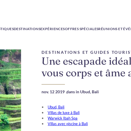
STIQUES
DESTINATIONS
EXPÉRIENCES
OFFRES SPÉCIALES
RÉUNIONS ET ÉV
DESTINATIONS ET GUIDES TOURI
Une escapade idéale
vous corps et âme 
nov. 12 2019
,
dans in Ubud, Bali
Ubud, Bali
Villas de luxe à Bali
Warwick Ibah Spa
Villas avec piscine à Bali