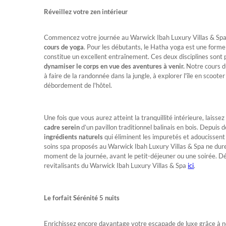
Réveillez votre zen intérieur
Commencez votre journée au Warwick Ibah Luxury Villas & Spa
cours de yoga
. Pour les débutants, le Hatha yoga est une form
constitue un excellent entraînement. Ces deux disciplines sont 
dynamiser le corps en vue des aventures à venir.
Notre cours du
à faire de la randonnée dans la jungle, à explorer l'île en scoote
débordement de l'hôtel.
Une fois que vous aurez atteint la tranquillité intérieure, lais
cadre serein
d’un pavillon traditionnel balinais en bois. Depuis 
ingrédients naturels
qui éliminent les impuretés et adoucissent 
soins spa proposés au Warwick Ibah Luxury Villas & Spa ne dure
moment de la journée, avant le petit-déjeuner ou une soirée. D
revitalisants du Warwick Ibah Luxury Villas & Spa
ici
.
Le forfait Sérénité 5 nuits
Enrichissez encore davantage votre escapade de luxe grâce à 