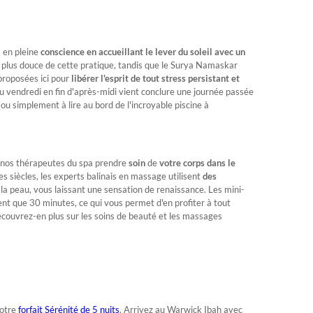
 en pleine
conscience en accueillant le lever du
soleil avec un
e plus douce de cette pratique, tandis que le Surya Namaskar
proposées ici pour
libérer l'esprit de tout stress persistant et
 vendredi en fin d'après-midi vient conclure une journée passée
r ou simplement à lire au bord de l'incroyable piscine à
sez nos thérapeutes du spa prendre
soin
de
votre corps dans le
des siècles, les experts balinais en massage utilisent
des
la peau, vous laissant une sensation de renaissance. Les mini-
nt que 30 minutes, ce qui vous permet d'en profiter à tout
écouvrez-en plus sur les soins de beauté et les massages
notre
forfait Sérénité de 5 nuits
. Arrivez au Warwick Ibah avec