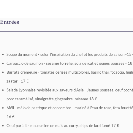
Entrées
Soupe du moment - selon l’inspiration du chef et les produits de saison -15
Carpaccio de saumon - sésame torréfié, soja délicat et jeunes pousses - 18
Burrata crémeuse - tomates cerises multicolores, basilic thaï, focaccia, huile
zaatar - 17 €
Salade Lyonnaise revisitée aux saveurs d'Asie - Jeunes pousses, oeuf poché
porc caramélisé, vinaigrette gingembre- sésame 18 €
Méli - mélo de pastèque et concombre - mariné à l'eau de rose, feta fouettée
16 €
Oeuf parfait - mousseline de maïs au curry, chips de lard fumé 17 €