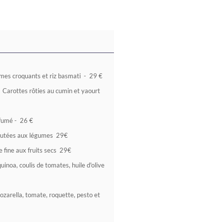
umes croquants et riz basmati - 29 €
 Carottes rôties au cumin et yaourt
rfumé - 26 €
s sautées aux légumes 29€
 fine aux fruits secs 29€
uinoa, coulis de tomates, huile d'olive
mozarella, tomate, roquette, pesto et