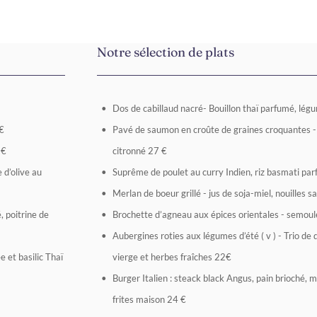
Notre sélection de plats
Dos de cabillaud nacré- Bouillon thaï parfumé, lég
 €
Pavé de saumon en croûte de graines croquantes -
 €
citronné 27 €
 d’olive au
Suprême de poulet au curry Indien, riz basmati pa
Merlan de boeur grillé - jus de soja-miel, nouille
, poitrine de
Brochette d’agneau aux épices orientales - semoule
Aubergines roties aux légumes d’été ( v ) - Trio de q
 et basilic Thaï
vierge et herbes fraîches 22€
Burger Italien : steack black Angus, pain brioché, 
frites maison 24 €