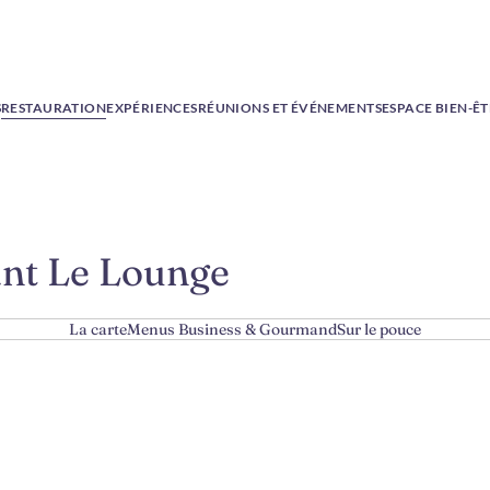
S
RESTAURATION
EXPÉRIENCES
RÉUNIONS ET ÉVÉNEMENTS
ESPACE BIEN-Ê
ant Le Lounge
La carte
Menus Business & Gourmand
Sur le pouce