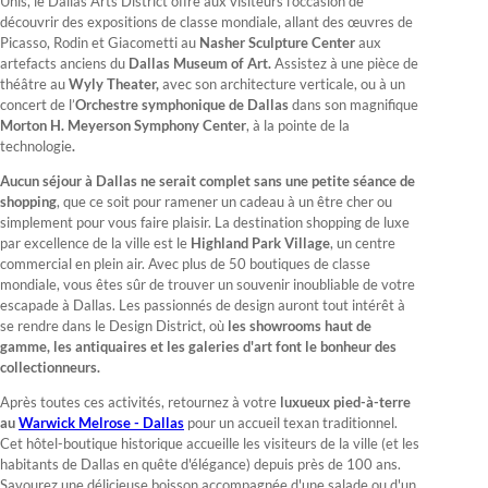
Unis, le Dallas Arts District offre aux visiteurs l’occasion de
découvrir des expositions de classe mondiale, allant des œuvres de
Picasso, Rodin et Giacometti au
Nasher Sculpture Center
aux
artefacts anciens du
Dallas Museum of Art.
Assistez à une pièce de
théâtre au
Wyly Theater,
avec son architecture verticale, ou à un
concert de l’
Orchestre symphonique de Dallas
dans son magnifique
Morton H. Meyerson Symphony Center
, à la pointe de la
technologie
.
Aucun séjour à Dallas ne serait complet sans une petite séance de
shopping
, que ce soit pour ramener un cadeau à un être cher ou
simplement pour vous faire plaisir. La destination shopping de luxe
par excellence de la ville est le
Highland Park Village
, un centre
commercial en plein air. Avec plus de 50 boutiques de classe
mondiale, vous êtes sûr de trouver un souvenir inoubliable de votre
escapade à Dallas. Les passionnés de design auront tout intérêt à
se rendre dans le Design District, où
les showrooms haut de
gamme, les antiquaires et les galeries d'art font le bonheur des
collectionneurs.
Après toutes ces activités, retournez à votre
luxueux pied-à-terre
au
Warwick Melrose - Dallas
pour un accueil texan traditionnel.
Cet hôtel-boutique historique accueille les visiteurs de la ville (et les
habitants de Dallas en quête d'élégance) depuis près de 100 ans.
Savourez une délicieuse boisson accompagnée d'une salade ou d'un