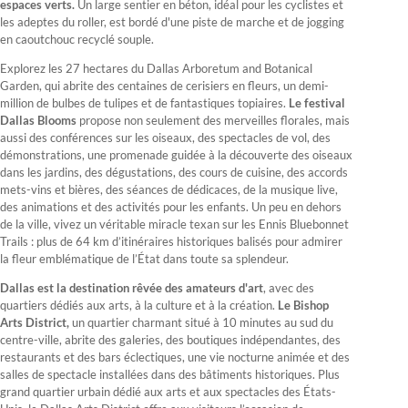
espaces verts.
Un large sentier en béton, idéal pour les cyclistes et
les adeptes du roller, est bordé d'une piste de marche et de jogging
en caoutchouc recyclé souple.
Explorez les 27 hectares du Dallas Arboretum and Botanical
Garden, qui abrite des centaines de cerisiers en fleurs, un demi-
million de bulbes de tulipes et de fantastiques topiaires.
Le festival
Dallas Blooms
propose non seulement des merveilles florales, mais
aussi des conférences sur les oiseaux, des spectacles de vol, des
démonstrations, une promenade guidée à la découverte des oiseaux
dans les jardins, des dégustations, des cours de cuisine, des accords
mets-vins et bières, des séances de dédicaces, de la musique live,
des animations et des activités pour les enfants. Un peu en dehors
de la ville, vivez un véritable miracle texan sur les Ennis Bluebonnet
Trails : plus de 64 km d’itinéraires historiques balisés pour admirer
la fleur emblématique de l’État dans toute sa splendeur.
Dallas est la destination rêvée des amateurs d'art
, avec des
quartiers dédiés aux arts, à la culture et à la création.
Le Bishop
Arts District,
un quartier charmant situé à 10 minutes au sud du
centre-ville, abrite des galeries, des boutiques indépendantes, des
restaurants et des bars éclectiques, une vie nocturne animée et des
salles de spectacle installées dans des bâtiments historiques. Plus
grand quartier urbain dédié aux arts et aux spectacles des États-