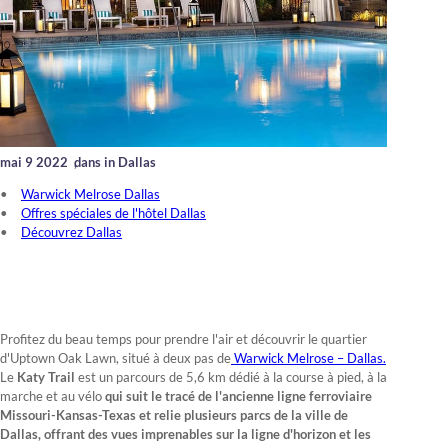
mai 9 2022
,
dans in Dallas
Warwick Melrose Dallas
Offres spéciales de l'hôtel Dallas
Découvrez Dallas
Profitez du beau temps pour prendre l'air et découvrir le quartier
d'Uptown Oak Lawn, situé à deux pas de
Warwick Melrose – Dallas.
Le
Katy Trail
est un parcours de 5,6 km dédié à la course à pied, à la
marche et au vélo
qui
suit le tracé de l'ancienne ligne ferroviaire
Missouri-Kansas-Texas et relie plusieurs parcs de la ville de
Dallas, offrant des vues imprenables sur la ligne d'horizon et les