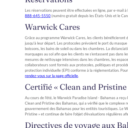
Les réservations peuvent être effectuées en ligne, par e-mail à
888-645-5550
(numéro gratuit depuis les États-Unis et le Ca
Warwick Cares
Grâce au programme Warwick Cares, les clients bénéficieront d
jusqu'à leur départ. Les protocoles prévoient le port du masqu
boissons, les bains de soleil ou dans les chambres. La distancia
marquages au sol afin que les clients ne s'entassent pas dans 
mesures de nettoyage intensives dans les chambres, les espaces
collaborateurs sont formés aux protocoles, politiques et procé
protection individuelle (EPI) conforme à la réglementation. Pou
rendez-vous sur la page officielle
.
Certifié « Clean and Pristine
Au cours de l'été, le Warwick Paradise Island - Bahamas a reçu la
Clean and Pristine des Bahamas, qui a vérifié que le complexe r
gouvernement des Bahamas pour les entités touristiques. Le War
Pristine » et continue de faire l'objet d'évaluations régulières a
Directives de voyage aux B