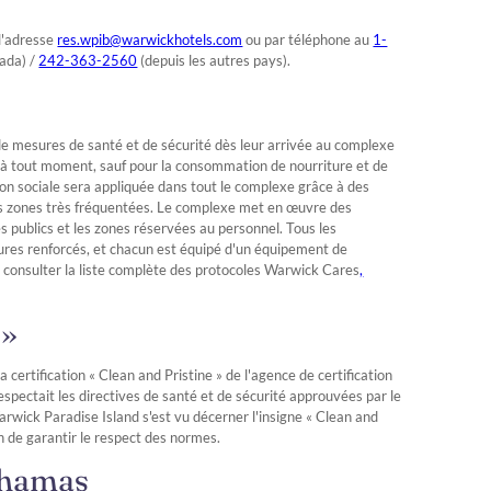
 l'adresse
res.wpib@warwickhotels.com
ou par téléphone au
1-
nada) /
242-363-2560
(depuis les autres pays).
e mesures de santé et de sécurité dès leur arrivée au complexe
e à tout moment, sauf pour la consommation de nourriture et de
tion sociale sera appliquée dans tout le complexe grâce à des
les zones très fréquentées. Le complexe met en œuvre des
 publics et les zones réservées au personnel. Tous les
dures renforcés, et chacun est équipé d'un équipement de
r consulter la liste complète des protocoles Warwick Cares
,
 »
 certification « Clean and Pristine » de l'agence de certification
espectait les directives de santé et de sécurité approuvées par le
wick Paradise Island s'est vu décerner l'insigne « Clean and
fin de garantir le respect des normes.
ahamas