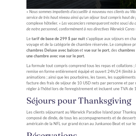
«
Nous sommes impatients d’accueillir à nouveau nos clients au Wa
service de très haut niveau ainsi qu’un séjour tout compris haut d
complexe hôtelier. «
Les vacanciers remarqueront notre souci du dét
de notre personnel, conformément à nos directives Warwick Cares
Le
tarif de base de
299 $ par nuit
s'applique aux séjours en cha
voyage et de la catégorie de chambre réservée. Le complexe
chambres Deluxe avec balcon
et
vue sur le port
, des
chambres
une chambre avec vue sur le port
.
La formule tout compris comprend tous les repas et collations ; l
remise en forme entièrement équipé et ouvert 24h/24 (limité à qua
animations ; ainsi que les pourboires, les taxes, les supplément
facture des frais de séjour de 10 USD nets par personne et par nu
régler à l'hôtel lors de l'enregistrement et incluent une TVA de 
Séjours pour Thanksgiving
Les clients séjournant au Warwick Paradise Island pour Thanksg
composé de dinde, de tous les accompagnements et de desserts 
américain de la NFL sur grand écran au Junkanoo Beat et sur le
Réservations