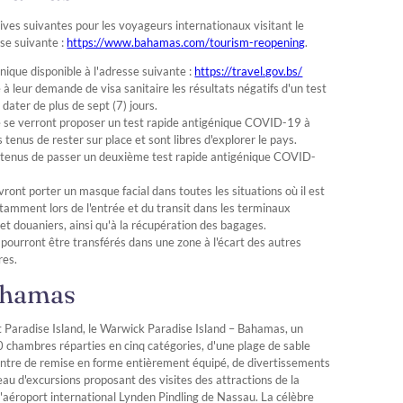
ives suivantes pour les voyageurs internationaux visitant le
sse suivante :
https://www.bahamas.com/tourism-reopening
.
nique disponible à l'adresse suivante :
https://travel.gov.bs/
 à leur demande de visa sanitaire les résultats négatifs d'un test
ater de plus de sept (7) jours.
se verront proposer un test rapide antigénique COVID-19 à
 tenus de rester sur place et sont libres d'explorer le pays.
ont tenus de passer un deuxième test rapide antigénique COVID-
ront porter un masque facial dans toutes les situations où il est
otamment lors de l'entrée et du transit dans les terminaux
et douaniers, ainsi qu'à la récupération des bagages.
urront être transférés dans une zone à l'écart des autres
res.
ahamas
t Paradise Island, le Warwick Paradise Island – Bahamas, un
 chambres réparties en cinq catégories, d'une plage de sable
 centre de remise en forme entièrement équipé, de divertissements
reau d'excursions proposant des visites des attractions de la
l'aéroport international Lynden Pindling de Nassau. La célèbre