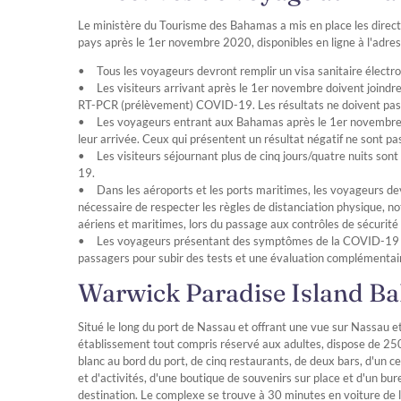
Le ministère du Tourisme des Bahamas a mis en place les direct
pays après le 1er novembre 2020, disponibles en ligne à l'adre
Tous les voyageurs devront remplir un visa sanitaire électro
Les visiteurs arrivant après le 1er novembre doivent joindre
RT-PCR (prélèvement) COVID-19. Les résultats ne doivent pas d
Les voyageurs entrant aux Bahamas après le 1er novembre 
leur arrivée. Ceux qui présentent un résultat négatif ne sont pas
Les visiteurs séjournant plus de cinq jours/quatre nuits s
19.
Dans les aéroports et les ports maritimes, les voyageurs dev
nécessaire de respecter les règles de distanciation physique, n
aériens et maritimes, lors du passage aux contrôles de sécurité 
Les voyageurs présentant des symptômes de la COVID-19 po
passagers pour subir des tests et une évaluation complémentai
Warwick Paradise Island B
Situé le long du port de Nassau et offrant une vue sur Nassau e
établissement tout compris réservé aux adultes, dispose de 250
blanc au bord du port, de cinq restaurants, de deux bars, d'un
et d'activités, d'une boutique de souvenirs sur place et d'un bu
destination. Le complexe se trouve à 30 minutes en voiture de 