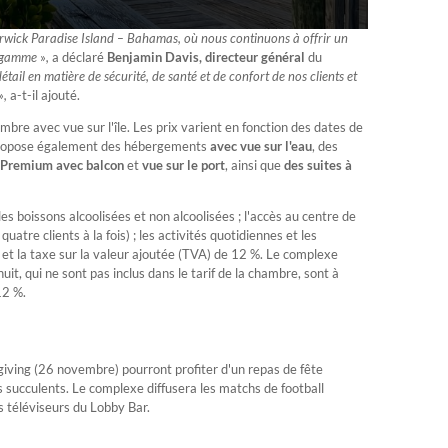
rwick Paradise Island – Bahamas, où nous continuons à offrir un
e gamme
»
,
a déclaré
Benjamin Davis, directeur général
du
ail en matière de sécurité, de santé et de confort de nos clients et
»
,
a-t-il ajouté.
mbre avec vue sur l'île. Les prix varient en fonction des dates de
 propose également des hébergements
avec vue sur l'eau
, des
 Premium avec balcon
et
vue sur le port
, ainsi que
des
suites à
es boissons alcoolisées et non alcoolisées ; l'accès au centre de
tre clients à la fois) ; les activités quotidiennes et les
s et la taxe sur la valeur ajoutée (TVA) de 12 %. Le complexe
it, qui ne sont pas inclus dans le tarif de la chambre, sont à
12 %.
iving (26 novembre) pourront profiter d'un repas de fête
succulents. Le complexe diffusera les matchs de football
s téléviseurs du Lobby Bar.