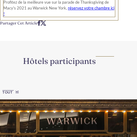
Profitez de la meilleure vue sur la parade de Thanksgiving de
Macy's 2021 au Warwick New York,
réservez votre chambre ici
!
Partager Cet Article
Hôtels participants
Region
TOUT