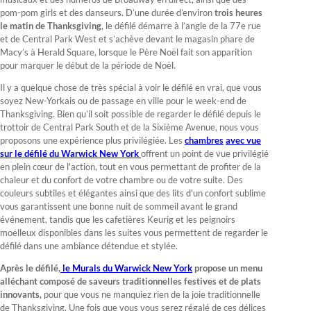
pom-pom girls et des danseurs. D’une durée d’environ
trois heures
le matin de Thanksgiving
, le défilé démarre à l’angle de la 77e rue
et de Central Park West et s’achève devant le magasin phare de
Macy’s à Herald Square, lorsque le Père Noël fait son apparition
pour marquer le début de la période de Noël.
Il y a quelque chose de très spécial à voir le défilé en vrai, que vous
soyez New-Yorkais ou de passage en ville pour le week-end de
Thanksgiving. Bien qu’il soit possible de regarder le défilé depuis le
trottoir de Central Park South et de la Sixième Avenue, nous vous
proposons une expérience plus privilégiée. Les
chambres
avec vue
sur le défilé du Warwick New York
offrent un point de vue privilégié
en plein cœur de l'action, tout en vous permettant de profiter de la
chaleur et du confort de votre chambre ou de votre suite. Des
couleurs subtiles et élégantes ainsi que des lits d'un confort sublime
vous garantissent une bonne nuit de sommeil avant le grand
événement, tandis que les cafetières Keurig et les peignoirs
moelleux disponibles dans les suites vous permettent de regarder le
défilé dans une ambiance détendue et stylée.
Après le défilé,
le Murals du Warwick New York
propose un menu
alléchant composé de saveurs traditionnelles festives et de plats
innovants,
pour que vous ne manquiez rien de la joie traditionnelle
de Thanksgiving. Une fois que vous vous serez régalé de ces délices