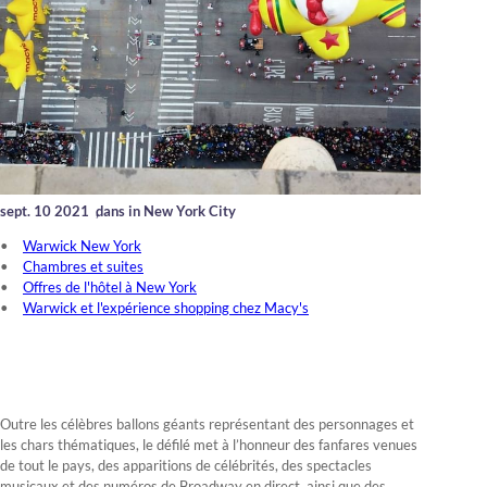
sept. 10 2021
,
dans in New York City
Warwick New York
Chambres et suites
Offres de l'hôtel à New York
Warwick et l'expérience shopping chez Macy's
Outre les célèbres ballons géants représentant des personnages et
les chars thématiques, le défilé met à l’honneur des fanfares venues
de tout le pays, des apparitions de célébrités, des spectacles
musicaux et des numéros de Broadway en direct, ainsi que des